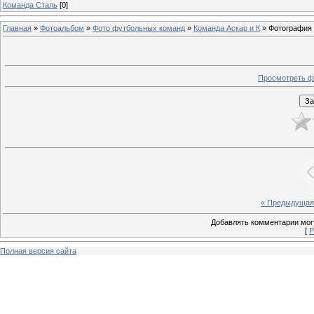
Команда Сталь
[0]
Главная
»
Фотоальбом
»
Фото футбольных команд
»
Команда Аскар и К
» Фотография
Просмотреть ф
« Предыдущая
Добавлять комментарии могу
[
Р
Полная версия сайта