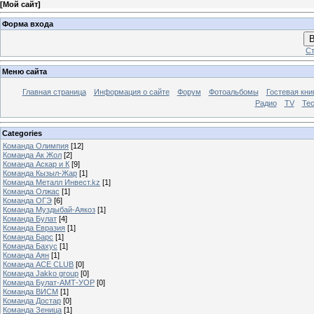
[
Мой сайт
]
Форма входа
В
Ст
Меню сайта
Главная страница
Информация о сайте
Форум
Фотоальбомы
Гостевая кни
Радио
TV
Те
Categories
Команда Олимпия
[12]
Команда Ак Жол
[2]
Команда Аскар и К
[9]
Команда Кызыл-Жар
[1]
Команда Металл Инвест.kz
[1]
Команда Олжас
[1]
Команда ОГЭ
[6]
Команда Муздыбай-Аякоз
[1]
Команда Булат
[4]
Команда Евразия
[1]
Команда Барс
[1]
Команда Бахус
[1]
Команда Аян
[1]
Команда ACE CLUB
[0]
Команда Jakko group
[0]
Команда Булат-АМТ-УОР
[0]
Команда ВИСМ
[1]
Команда Достар
[0]
Команда Зеница
[1]