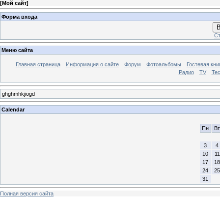
[
Мой сайт
]
Форма входа
В
Ст
Меню сайта
Главная страница
Информация о сайте
Форум
Фотоальбомы
Гостевая кни
Радио
TV
Те
ghghmhkjiogd
Calendar
Пн
Вт
3
4
10
11
17
18
24
25
31
Полная версия сайта