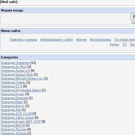
[
Мой сайт
]
Форма входа
В
Ст
Меню сайта
Главная страница
Информация о сайте
Форум
Фотоальбомы
Гостевая кни
Радио
TV
Те
Categories
Команда Олимпия
[12]
Команда Ак Жол
[2]
Команда Аскар и К
[9]
Команда Кызыл-Жар
[1]
Команда Металл Инвест.kz
[1]
Команда Олжас
[1]
Команда ОГЭ
[6]
Команда Муздыбай-Аякоз
[1]
Команда Булат
[4]
Команда Евразия
[1]
Команда Барс
[1]
Команда Бахус
[1]
Команда Аян
[1]
Команда ACE CLUB
[0]
Команда Jakko group
[0]
Команда Булат-АМТ-УОР
[0]
Команда ВИСМ
[1]
Команда Достар
[0]
Команда Зеница
[1]