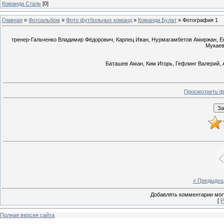
Команда Сталь
[0]
Главная
»
Фотоальбом
»
Фото футбольных команд
»
Команда Булат
» Фотография 1
тренер-Гальченко Владимир Фёдорович, Карпец Иван, Нурмагамбетов Амиржан, Ег
Мукаев
Баташев Аман, Ким Игорь, Гефлинг Валерий, 
Просмотреть ф
« Предыду
Добавлять комментарии могу
[
Р
Полная версия сайта