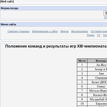
[
Мой сайт
]
Форма входа
В
Ст
Меню сайта
Главная страница
Информация о сайте
Форум
Фотоальбомы
Гостевая кни
Радио
TV
Те
Положение команд и результаты игр XIII чемпионат
Место
Команда
1
Ак Жол
2
Аскар и 
3
Аян
4
Олимпи
5
Булат-ДЮ
6
Олжас
7
Металл Инве
8
Кызыл-Ж
9
Муздыбай-А
10
Евразия