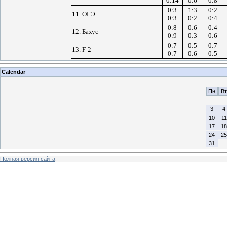
0:14
0:6
0:8
0:3
1:3
0:2
11. ОГЭ
0:3
0:2
0:4
0:8
0:6
0:4
12. Бахус
0:9
0:3
0:6
0:7
0:5
0:7
13. F-2
0:7
0:6
0:5
Calendar
Пн
Вт
3
4
10
11
17
18
24
25
31
Полная версия сайта