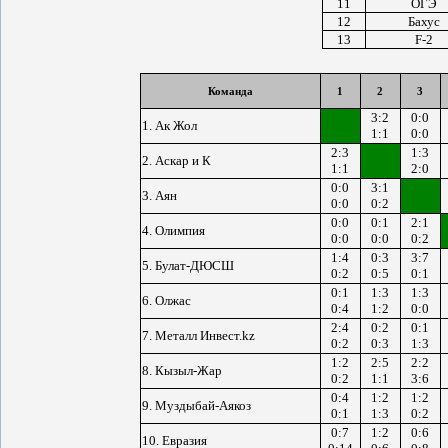
11
ОГЭ
12
Бахус
13
F-2
Команда
1
2
3
3:2
0:0
1. Ак Жол
1:1
0:0
2:3
1:3
2. Аскар и К
1:1
2:0
0:0
3:1
3. Аян
0:0
0:2
0:0
0:1
2:1
4. Олимпия
0:0
0:0
0:2
1:4
0:3
3:7
5. Булат-ДЮСШ
0:2
0:5
0:1
0:1
1:3
1:3
6. Олжас
0:4
1:2
0:0
2:4
0:2
0:1
7. Металл Инвест.kz
0:2
0:3
1:3
1:2
2:5
2:2
8. Кызыл-Жар
0:2
1:1
3:6
0:4
1:2
1:2
9. Муздыбай-Аякоз
0:1
1:3
0:2
0:7
1:2
0:6
10. Евразия