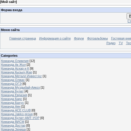
[
Мой сайт
]
Форма входа
В
Ст
Меню сайта
Главная страница
Информация о сайте
Форум
Фотоальбомы
Гостевая кни
Радио
TV
Те
Categories
Команда Олимпия
[12]
Команда Ак Жол
[2]
Команда Аскар и К
[9]
Команда Кызыл-Жар
[1]
Команда Металл Инвест.kz
[1]
Команда Олжас
[1]
Команда ОГЭ
[6]
Команда Муздыбай-Аякоз
[1]
Команда Булат
[4]
Команда Евразия
[1]
Команда Барс
[1]
Команда Бахус
[1]
Команда Аян
[1]
Команда ACE CLUB
[0]
Команда Jakko group
[0]
Команда Булат-АМТ-УОР
[0]
Команда ВИСМ
[1]
Команда Достар
[0]
Команда Зеница
[1]