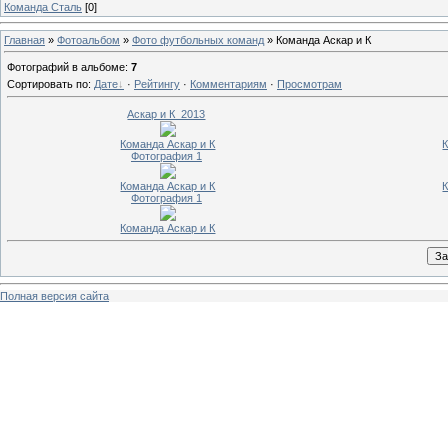
Команда Сталь
[0]
Главная
»
Фотоальбом
»
Фото футбольных команд
» Команда Аскар и К
Фотографий в альбоме
:
7
Сортировать по
:
Дате
·
Рейтингу
·
Комментариям
·
Просмотрам
Аскар и К_2013
Команда Аскар и К
Фотография 1
Команда Аскар и К
Фотография 1
Команда Аскар и К
Полная версия сайта